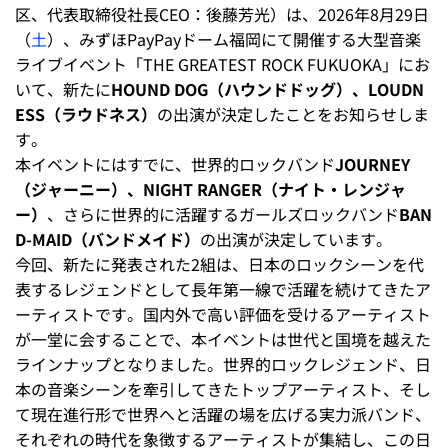
区、代表取締役社長CEO：後藤芳光）は、2026年8月29日
（
土
）、みずほPayPayドーム福岡にて開催する大型音楽
ライブイベント「THE GREATEST ROCK FUKUOKA」にお
いて、新たに
HOUND DOG（ハウンドドッグ）、LOUDN
ESS（ラウドネス）
の出演が決定したことをお知らせしま
す。
本イベントにはすでに、世界的ロックバンド
JOURNEY
（ジャーニー）、NIGHT RANGER（ナイト・レンジャ
ー）
、さらに世界的に活躍するガールズロックバンド
BAN
D-MAID（バンドメイド）
の出演が決定しています。
今回、新たに発表された2組は、日本のロックシーンを代
表するレジェンドとして長年第一線で活躍を続けてきたア
ーティストです。国内外で高い評価を受けるアーティスト
が一堂に会することで、本イベントは世代と国境を越えた
ラインナップとなりました。世界的ロックレジェンド、日
本の音楽シーンを牽引してきたトップアーティスト、そし
て現在進行形で世界へと活躍の場を広げる実力派バンド、
それぞれの時代を象徴するアーティストが集結し、この日