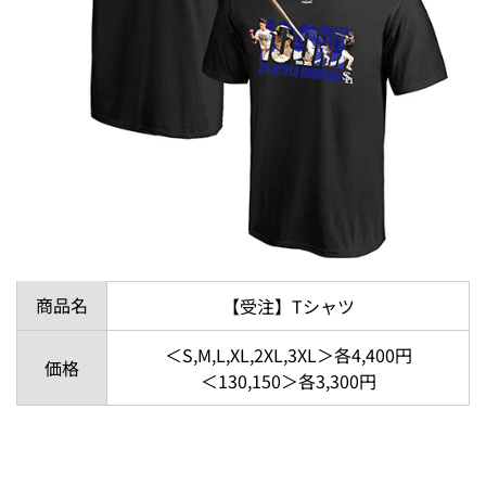
商品名
【受注】Tシャツ
＜S,M,L,XL,2XL,3XL＞各4,400円
価格
＜130,150＞各3,300円