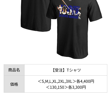
商品名
【受注】Tシャツ
＜S,M,L,XL,2XL,3XL＞各4,400円
価格
＜130,150＞各3,300円