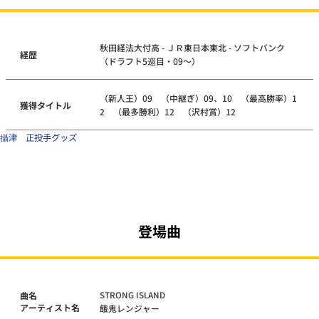
秋田経法大付高 - ＪＲ東日本東北 - ソフトバンク
経歴
（ドラフト5巡目・09～）
（新人王）09 （中継ぎ）09、10 （最高勝率）1
獲得タイトル
2 （最多勝利）12 （沢村賞）12
攝津 正投手グッズ
登場曲
STRONG ISLAND
曲名
アーティスト名
餓鬼レンジャー