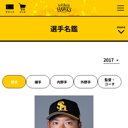
選手名鑑
監督・
投手
捕手
内野手
外野手
コーチ