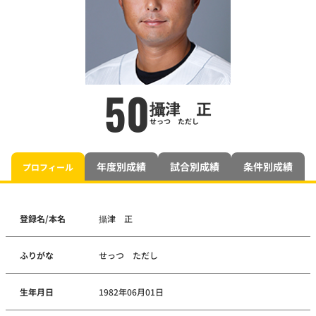
50
攝津 正
せっつ ただし
年度別成績
試合別成績
条件別成績
プロフィール
登録名/本名
攝津 正
ふりがな
せっつ ただし
生年月日
1982年06月01日