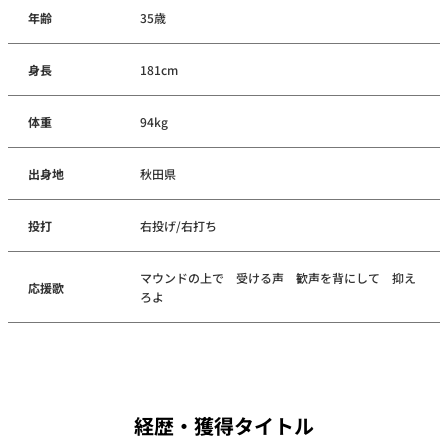
年齢
35歳
身長
181cm
体重
94kg
出身地
秋田県
投打
右投げ/右打ち
マウンドの上で 受ける声 歓声を背にして 抑え
応援歌
ろよ
経歴・獲得タイトル