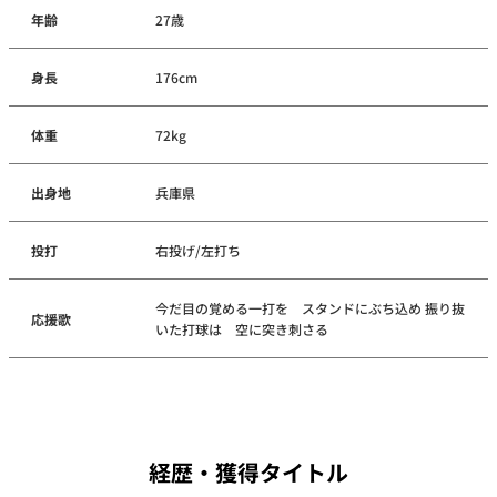
年齢
27歳
身長
176cm
体重
72kg
出身地
兵庫県
投打
右投げ/左打ち
今だ目の覚める一打を スタンドにぶち込め 振り抜
応援歌
いた打球は 空に突き刺さる
経歴・獲得タイトル