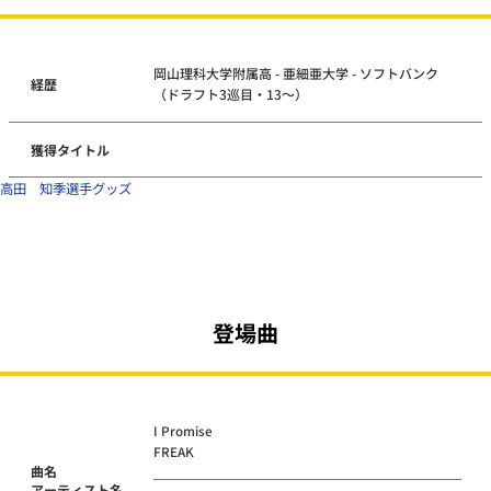
岡山理科大学附属高 - 亜細亜大学 - ソフトバンク
経歴
（ドラフト3巡目・13～）
獲得タイトル
高田 知季選手グッズ
登場曲
I Promise
FREAK
曲名
アーティスト名