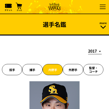
選手名鑑
監督・
投手
捕手
内野手
外野手
コーチ