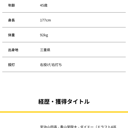
年齢
45歳
身長
177cm
体重
92kg
出身地
三重県
投打
右投げ/右打ち
経歴・獲得タイトル
宇治山田高 - 青山学院大 - ダイエー（ドラフト4巡