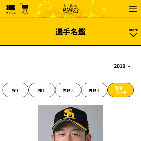
選手名鑑
監督・
投手
捕手
内野手
外野手
コーチ