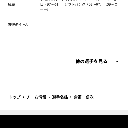
経歴
目・97～04） - ソフトバンク（05～07）（09～コ
ーチ）
獲得タイトル
トップ
チーム情報
選手名鑑
倉野 信次