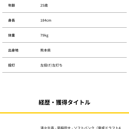
年齢
25歳
身長
184cm
体重
79kg
出身地
熊本県
投打
左投げ/左打ち
経歴・獲得タイトル
済々黌高 - 早稲田大 - ソフトバンク（育成ドラフト4