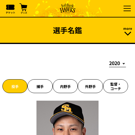
選手名鑑
監督・
投手
捕手
内野手
外野手
コーチ