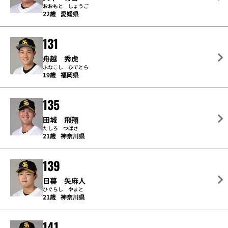
おおもと しょうご
22歳
愛媛県
131
舟越 秀虎
ふなこし ひでとら
19歳
福岡県
135
田城 飛翔
たしろ つばさ
21歳
神奈川県
139
日暮 矢麻人
ひぐらし やまと
21歳
神奈川県
141