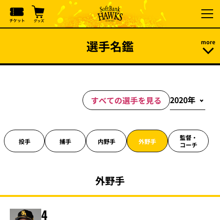
選手名鑑
すべての選手を見る
監督・
投手
捕手
内野手
外野手
コーチ
外野手
4