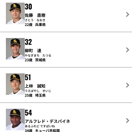
30
佐藤 直樹
さとう なおき
22歳
兵庫県
32
柳町 達
やなぎまち たつる
23歳
茨城県
51
上林 誠知
うえばやし せいじ
25歳
埼玉県
54
アルフレド・デスパイネ
あるふれど ですぱいね
34歳
キューバ共和国