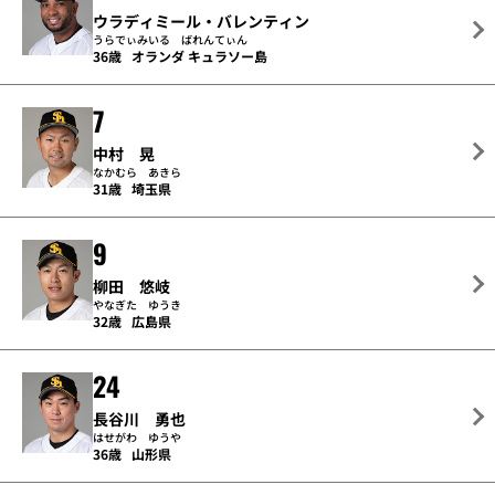
ウラディミール・バレンティン
うらでぃみいる ばれんてぃん
36歳
オランダ キュラソー島
7
中村 晃
なかむら あきら
31歳
埼玉県
9
柳田 悠岐
やなぎた ゆうき
32歳
広島県
24
長谷川 勇也
はせがわ ゆうや
36歳
山形県