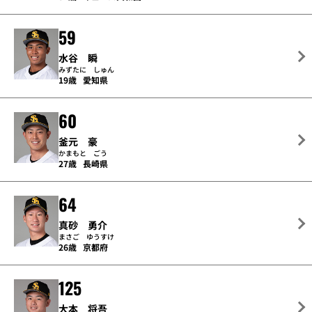
59
水谷 瞬
みずたに しゅん
19歳
愛知県
60
釜元 豪
かまもと ごう
27歳
長崎県
64
真砂 勇介
まさご ゆうすけ
26歳
京都府
125
大本 将吾