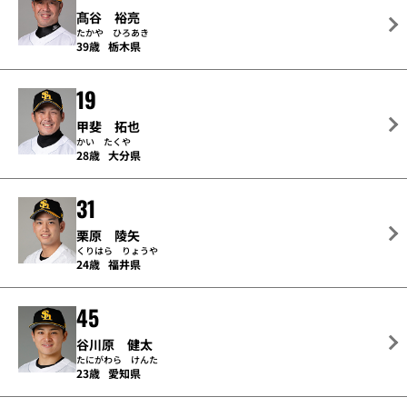
髙谷 裕亮
たかや ひろあき
39歳
栃木県
19
甲斐 拓也
かい たくや
28歳
大分県
31
栗原 陵矢
くりはら りょうや
24歳
福井県
45
谷川原 健太
たにがわら けんた
23歳
愛知県