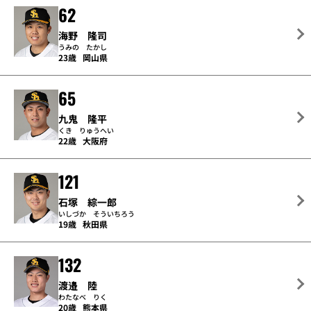
62
海野 隆司
うみの たかし
23歳
岡山県
65
九鬼 隆平
くき りゅうへい
22歳
大阪府
121
石塚 綜一郎
いしづか そういちろう
19歳
秋田県
132
渡邉 陸
わたなべ りく
20歳
熊本県