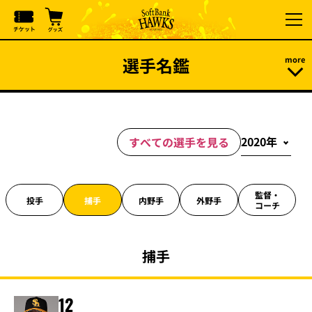
選手名鑑
すべての選手を見る
監督・
投手
捕手
内野手
外野手
コーチ
捕手
12