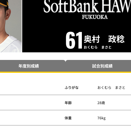
61
奥村 政稔
おくむら まさと
年度別成績
試合別成績
ふりがな
おくむら まさと
年齢
28歳
体重
76kg