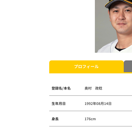
プロフィール
登録名/本名
奥村 政稔
生年月日
1992年08月14日
身長
176cm