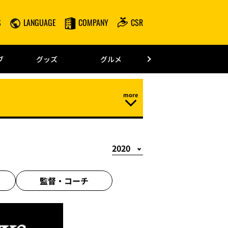
S
LANGUAGE
COMPANY
CSR
みずほPayPay
ブ
グッズ
グルメ
ドーム情報
監督・
コーチ