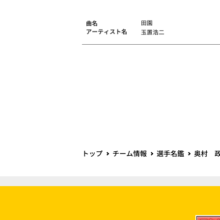
田園
曲名
アーティスト名
玉置浩二
トップ
チーム情報
選手名鑑
奥村 