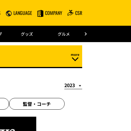
S
LANGUAGE
COMPANY
CSR
みずほPayPay
ブ
グッズ
グルメ
ドーム情報
監督・
コーチ