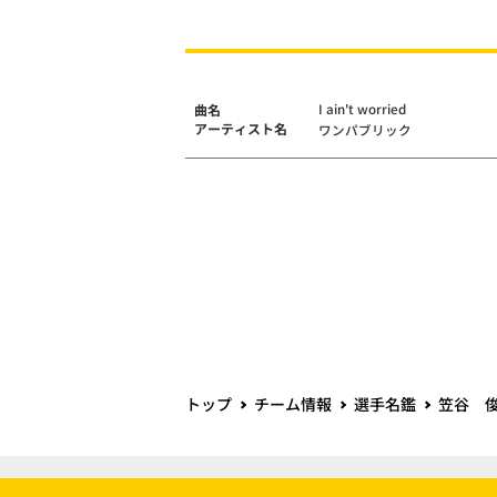
I ain't worried
曲名
アーティスト名
ワンパブリック
トップ
チーム情報
選手名鑑
笠谷 