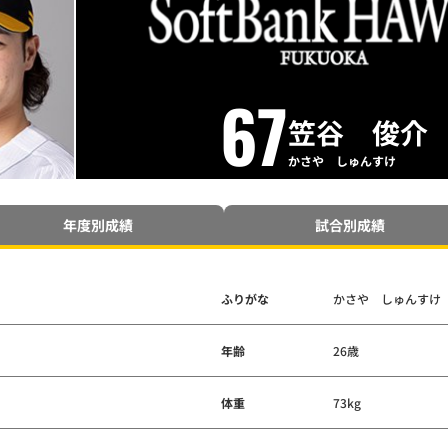
67
笠谷 俊介
かさや しゅんすけ
年度別成績
試合別成績
ふりがな
かさや しゅんすけ
年齢
26歳
体重
73kg