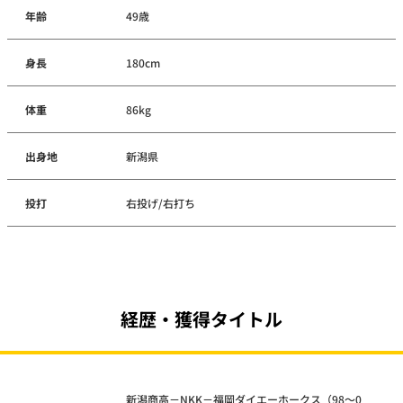
年齢
49歳
身長
180cm
体重
86kg
出身地
新潟県
投打
右投げ/右打ち
経歴・獲得タイトル
新潟商高－NKK－福岡ダイエーホークス（98～0