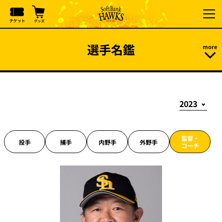
選手名鑑
監督・
投手
捕手
内野手
外野手
コーチ