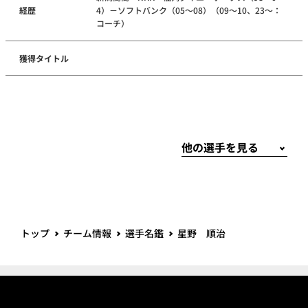
経歴
4）－ソフトバンク（05～08）（09～10、23～：
コーチ）
獲得タイトル
トップ
チーム情報
選手名鑑
星野 順治