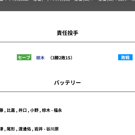
責任投手
セーブ
敗戦
椋木
（3勝2敗1S）
バッテリー
藤
,
比嘉
,
井口
,
小野
,
椋木
-
福永
津
,
尾形
,
渡邊佑
,
岩井
-
谷川原