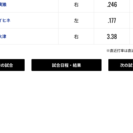
.246
右
廣瀨
.177
左
イヒネ
3.38
右
大津
※直近打率は直
前の試合
試合日程・結果
次の試