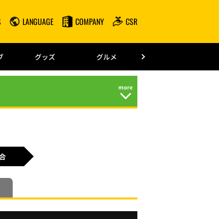
S
LANGUAGE
COMPANY
CSR
みずほPayPay
ブ
グッズ
グルメ
ドーム情報
合