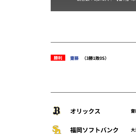
勝利
齋藤
（3勝1敗0S）
オリックス
齋
福岡ソフトバンク
大