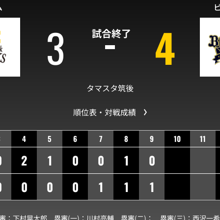
ム
3
4
試合終了
タマスタ筑後
順位表・対戦成績
3
4
5
6
7
8
9
10
11
0
2
1
0
0
1
0
0
0
0
0
1
1
1
球審：
下村晃太郎
塁審(一)：
川村亮輔
塁審(二)：
塁審(三)：
西沢一希