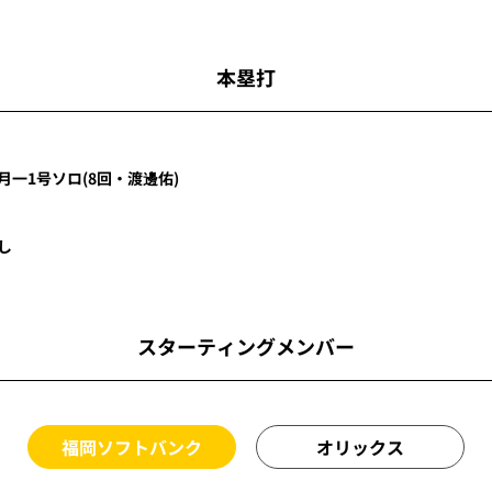
本塁打
月一
1号ソロ
(8回・
渡邊佑
)
し
スターティングメンバー
福岡ソフトバンク
オリックス