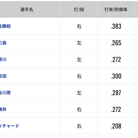
選手名
打/投
打率/
防御率
.383
右
佐藤航
.265
左
三森
.272
左
笹川
.300
右
吉田
.287
左
谷川原
.272
右
嶺井
.208
右
リチャード