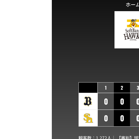
ホー
1
2
0
0
0
0
観客数：1,272人｜ 【審判】