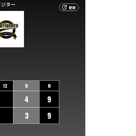
ビジター
更新
12
R
H
4
9
3
9