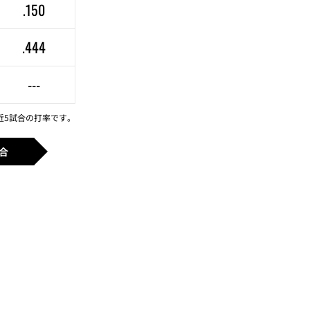
.150
.444
---
近5試合の打率です。
合