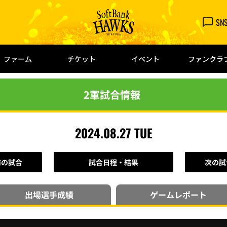
SN
ファーム
チケット
イベント
ファンクラ
2軍試合情報
2024.08.27 TUE
前の試合
試合日程・結果
次の試
出場選手
成績
ゲーム
レポート