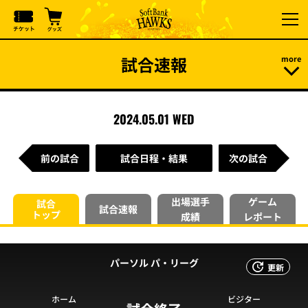
試合速報
2024.05.01 WED
前の試合
試合日程・結果
次の試合
出場選手
ゲーム
試合
試合速報
トップ
成績
レポート
パーソル パ・リーグ
更新
ホーム
ビジター