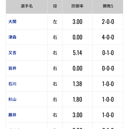
選手名
投
防御率
勝敗S
3.00
2-0-0
左
大関
0.00
4-0-0
右
津森
5.14
0-1-0
右
又吉
0.00
0-0-0
右
岩井
1.38
1-0-0
右
石川
1.80
1-0-0
右
杉山
3.00
1-0-0
右
藤井