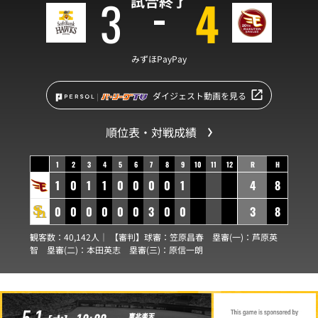
3
4
試合終了
みずほPayPay
ダイジェスト動画を見る
順位表・対戦成績
1
2
3
4
5
6
7
8
9
10
11
12
R
H
1
0
1
1
0
0
0
0
1
4
8
0
0
0
0
0
0
3
0
0
3
8
観客数：40,142人｜ 【審判】球審：
笠原昌春
塁審(一)：
芦原英
智
塁審(二)：
本田英志
塁審(三)：
原信一朗