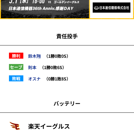
責任投手
勝利
鈴木翔
（1勝0敗0S）
セーブ
則本
（1勝0敗6S）
敗戦
オスナ
（0勝1敗8S）
バッテリー
楽天イーグルス