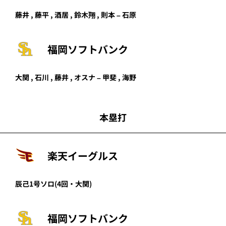
藤井
,
藤平
,
酒居
,
鈴木翔
,
則本
–
石原
福岡ソフトバンク
大関
,
石川
,
藤井
,
オスナ
–
甲斐
,
海野
本塁打
楽天イーグルス
辰己
1号ソロ
(4回・
大関
)
福岡ソフトバンク