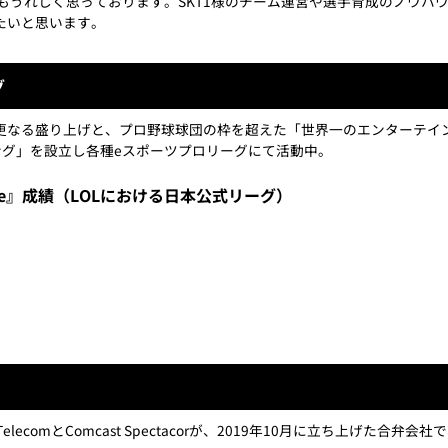
もうれしく思っております。SKT1様のチーム運営や選手育成のノウハウ
たいと思います。
グ
更なる盛り上げと、プロ野球球団の枠を超えた「世界一のエンターテイ
ング」を設立し各種eスポーツプロリーグにて活動中。
n League』成績（LOLにおける日本公式リーグ）
T1）とはSK TelecomとComcast Spectacorが、2019年10月に立