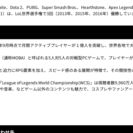
rtnite、Dota 2、PUBG、Super Smash Bros.、Hearthstone、A
com T1）は、LoL世界選手権で3回（2013年、2015年、2016年）優勝して
016年9月時点で月間アクティブプレイヤーが１億人を突破し、世界各地
（通称MOBA）と呼ばれる5人対5人の対戦型PCゲームで、プレイヤー
ポと迫力にRPG要素を加え、スピード感のある展開が特徴で、その競技性
e of Legends World Championship(WCS)」は視聴者数
や音楽、などゲーム以外のコンテンツも魅力で、コスプレやファンアー
合わせ先