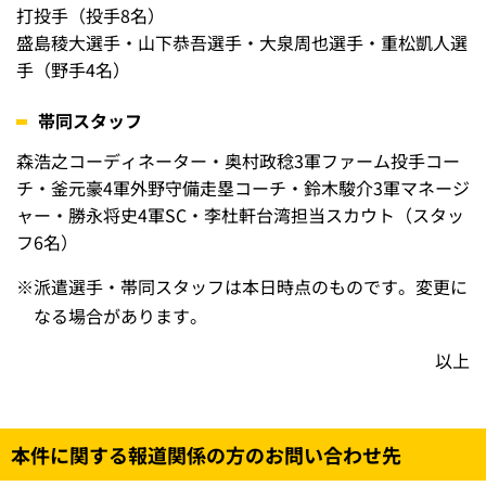
打投手（投手8名）
盛島稜大選手・山下恭吾選手・大泉周也選手・重松凱人選
手（野手4名）
帯同スタッフ
森浩之コーディネーター・奥村政稔3軍ファーム投手コー
チ・釜元豪4軍外野守備走塁コーチ・鈴木駿介3軍マネージ
ャー・勝永将史4軍SC・李杜軒台湾担当スカウト（スタッ
フ6名）
※
派遣選手・帯同スタッフは本日時点のものです。変更に
なる場合があります。
以上
本件に関する報道関係の方のお問い合わせ先