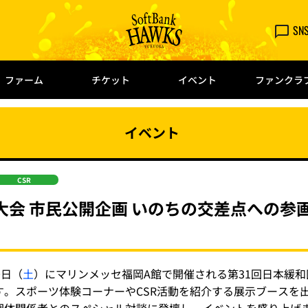
SN
ファーム
チケット
イベント
ファンクラ
イベント
CSR
大会 市民公開企画 いのちの交差点への参
0日（
土
）にマリンメッセ福岡A館で開催される第31回日本緩
す。スポーツ体験コーナーやCSR活動を紹介する展示ブースを