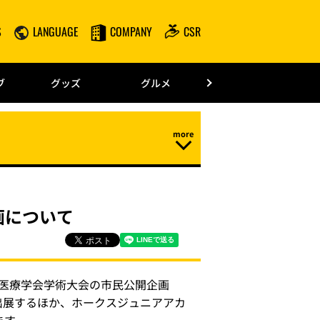
S
LANGUAGE
COMPANY
CSR
みずほPayPay
ブ
グッズ
グルメ
ドーム情報
画について
和医療学会学術大会の市民公開企画
出展するほか、ホークスジュニアアカ