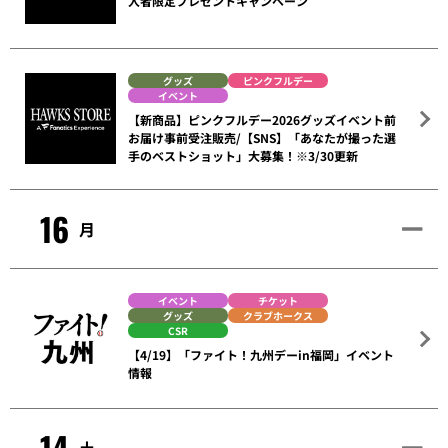
入者限定プレゼントキャンペーン
グッズ
ピンクフルデー
イベント
【新商品】ピンクフルデー2026グッズイベント前
お届け事前受注販売/【SNS】「あなたが撮った選
手のベストショット」大募集！※3/30更新
16
月
イベント
チケット
グッズ
クラブホークス
CSR
【4/19】「ファイト！九州デーin福岡」イベント
情報
14