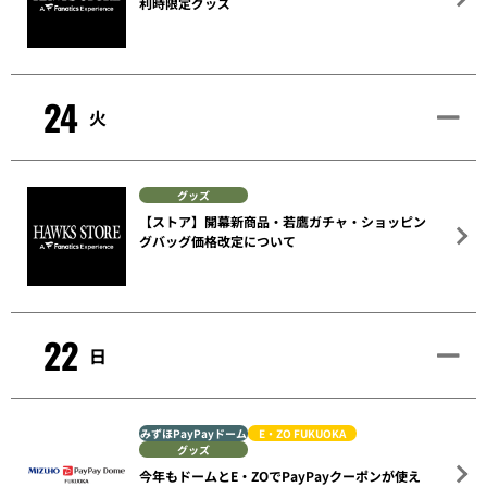
利時限定グッズ
24
火
グッズ
【ストア】開幕新商品・若鷹ガチャ・ショッピン
グバッグ価格改定について
22
日
みずほPayPayドーム
E・ZO FUKUOKA
グッズ
今年もドームとE・ZOでPayPayクーポンが使え