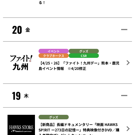
る！
20
金
イベント
グッズ
クラブホークス
CSR
【4/25・26】「ファイト！九州デー」熊本・鹿児
島イベント情報 ※4/20修正
19
木
グッズ
【新商品】長編ドキュメンタリー「映画 HAWKS
SP!RIT ー273日の記憶ー」特典映像付きDVD／購