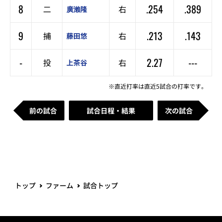
8
.254
.389
二
右
廣瀨隆
9
.213
.143
捕
右
藤田悠
-
2.27
---
投
右
上茶谷
※直近打率は直近5試合の打率です。
前の試合
試合日程・結果
次の試合
トップ
ファーム
試合トップ