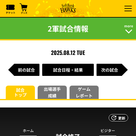
2軍試合情報
2025.08.12 TUE
前の試合
試合日程・結果
次の試合
出場選手
ゲーム
試合
トップ
成績
レポート
更新
ホーム
ビジター