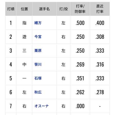
打率/
直近
打順
位置
選手名
打/投
防御率
打率
1
.500
.400
指
左
緒方
2
.250
.308
遊
右
今宮
3
.250
.333
三
左
栗原
4
.269
.316
中
左
笹川
5
.351
.333
一
右
石塚
6
.262
.278
左
左
秋広
7
.000
-
右
右
オスーナ