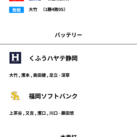
大竹
（1勝4敗0S）
敗戦
バッテリー
くふうハヤテ静岡
大竹 , 濱本 , 奥田健 , 足立 - 深草
福岡ソフトバンク
上茶谷
,
又吉
,
濱口
,
川口
-
藤田悠