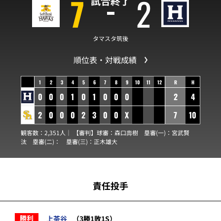
7
2
試合終了
タマスタ筑後
順位表・対戦成績
1
2
3
4
5
6
7
8
9
10
11
12
R
H
0
0
0
1
0
1
0
0
0
2
4
2
0
0
0
2
3
0
0
X
7
10
観客数：2,351人｜ 【審判】球審：
森口壽樹
塁審(一)：
宮武賢
汰
塁審(二)：
塁審(三)：
正木雄大
責任投手
勝利
上茶谷
（3勝1敗1S）