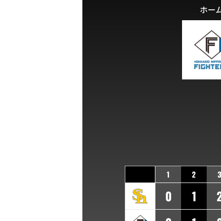
ホー
1
2
0
1