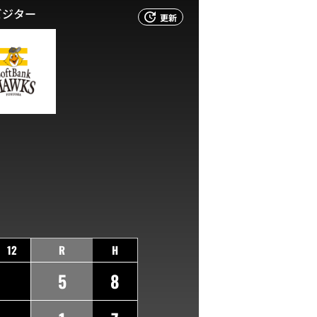
ビジター
更新
12
R
H
5
8