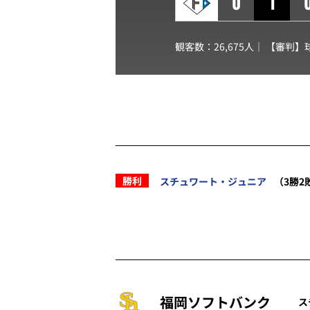
0
1
観客数：26,675人｜ 【審判】
勝利
スチュワート・ジュニア
（3勝2
福岡ソフトバンク
ス