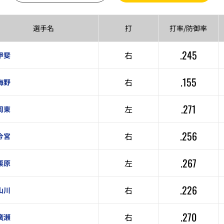
選手名
打
打率/
防御率
.245
右
甲斐
.155
右
海野
.271
左
周東
.256
右
今宮
.267
左
栗原
.226
右
山川
.270
右
廣瀬