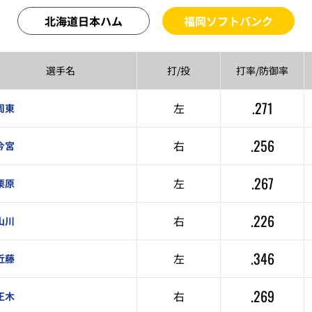
北海道日本ハム
福岡ソフトバンク
選手名
打/投
打率/
防御率
.271
左
周東
.256
右
今宮
.267
左
栗原
.226
右
山川
.346
左
近藤
.269
右
正木