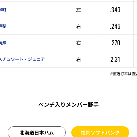
.343
左
柳町
.245
右
甲斐
.270
右
廣瀬
2.31
右
スチュワート・ジュニア
※直近打率は直
ベンチ入りメンバー野手
北海道日本ハム
福岡ソフトバンク