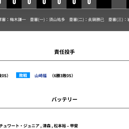
0
0
0
0
0
0
0
球審：
梅木謙一
塁審(一)：
須山祐多
塁審(二)：
眞鍋勝已
塁審(三)：
責任投手
敗戦
敗0S）
山崎福
（6勝3敗0S）
バッテリー
チュワート・ジュニア
,
津森
,
松本裕
–
甲斐