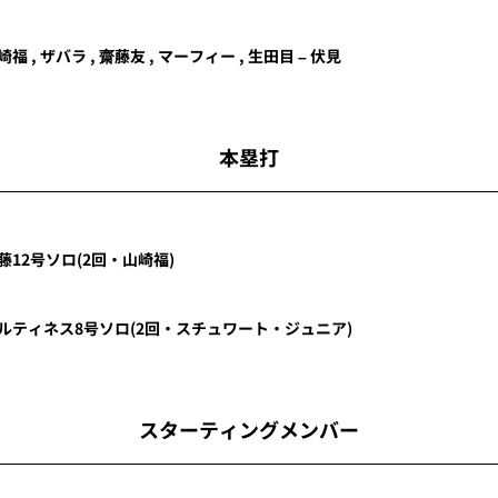
崎福
,
ザバラ
,
齋藤友
,
マーフィー
,
生田目
–
伏見
本塁打
藤
12号ソロ
(2回・
山崎福
)
ルティネス
8号ソロ
(2回・
スチュワート・ジュニア
)
スターティングメンバー