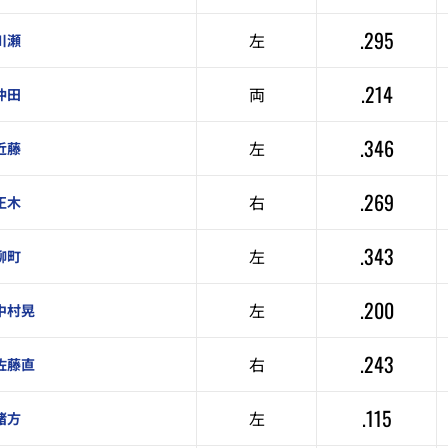
.295
左
川瀬
.214
両
仲田
.346
左
近藤
.269
右
正木
.343
左
柳町
.200
左
中村晃
.243
右
佐藤直
.115
左
緒方