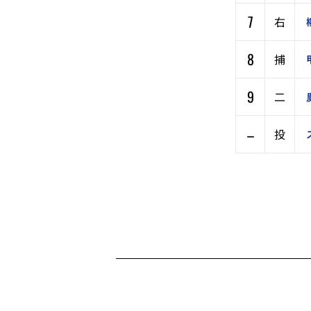
7
右
8
捕
9
二
–
投