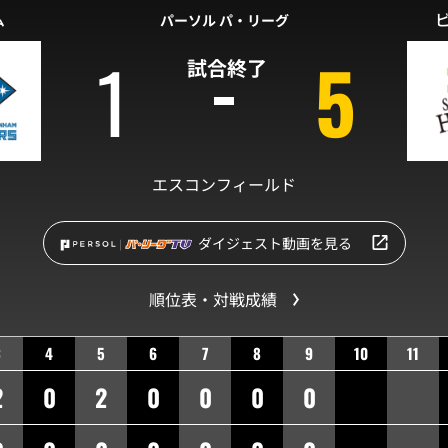
ム
パーソル パ・リーグ
1
5
試合終了
エスコンフィールド
ダイジェスト動画を見る
順位表・対戦成績
3
4
5
6
7
8
9
10
11
2
0
2
0
0
0
0