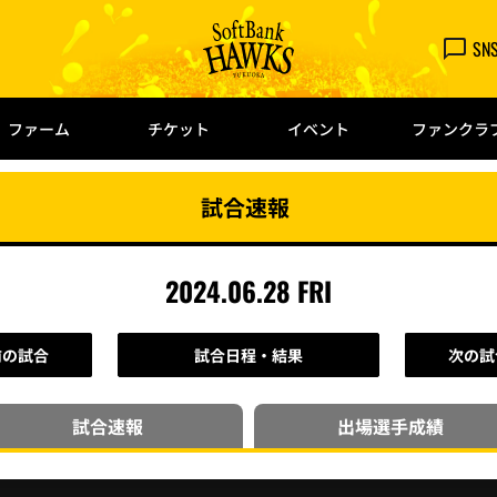
SN
ファーム
チケット
イベント
ファンクラ
試合速報
2024.06.28 FRI
前の試合
試合日程・結果
次の試
試合速報
出場選手
成績