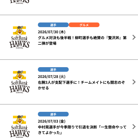
選手
グルメ
2026/07/30 (木)
グルメ対決も後半戦！柳町選手も絶賛の『贅沢丼』第
二弾が登場
選手
2026/07/28 (火)
右腕3人が支配下選手に！チームメイトにも闘志のぞ
かせる
選手
2026/07/03 (金)
中村晃選手が今季限りで引退を決断「一生懸命やって
きてよかった」