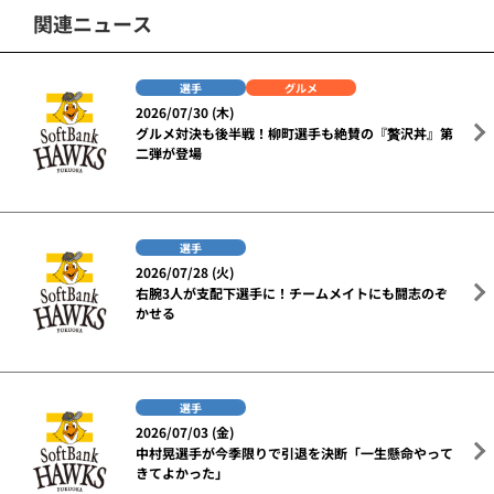
関連ニュース
選手
グルメ
2026/07/30 (木)
グルメ対決も後半戦！柳町選手も絶賛の『贅沢丼』第
二弾が登場
選手
2026/07/28 (火)
右腕3人が支配下選手に！チームメイトにも闘志のぞ
かせる
選手
2026/07/03 (金)
中村晃選手が今季限りで引退を決断「一生懸命やって
きてよかった」