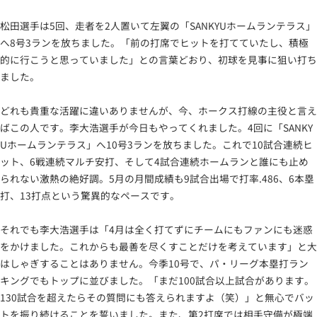
松田選手は5回、走者を2人置いて左翼の「SANKYUホームランテラス」
へ8号3ランを放ちました。「前の打席でヒットを打てていたし、積極
的に行こうと思っていました」との言葉どおり、初球を見事に狙い打ち
ました。
どれも貴重な活躍に違いありませんが、今、ホークス打線の主役と言え
ばこの人です。李大浩選手が今日もやってくれました。4回に「SANKY
Uホームランテラス」へ10号3ランを放ちました。これで10試合連続ヒ
ット、6戦連続マルチ安打、そして4試合連続ホームランと誰にも止め
られない激熱の絶好調。5月の月間成績も9試合出場で打率.486、6本塁
打、13打点という驚異的なペースです。
それでも李大浩選手は「4月は全く打てずにチームにもファンにも迷惑
をかけました。これからも最善を尽くすことだけを考えています」と大
はしゃぎすることはありません。今季10号で、パ・リーグ本塁打ラン
キングでもトップに並びました。「まだ100試合以上試合があります。
130試合を超えたらその質問にも答えられますよ（笑）」と無心でバッ
トを振り続けることを誓いました。また、第2打席では相手守備が極端