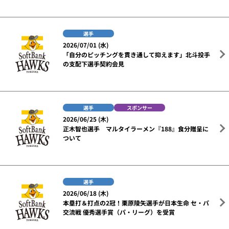
選手
2026/07/01 (水)
「自分のピッチングを貫き通して抑えます」北斗投手
の支配下選手契約会見
選手
スポンサー
2026/06/25 (木)
正木智也選手 マルタイラーメン『188』食分贈呈に
ついて
選手
2026/06/18 (木)
本塁打＆打点の2冠！栗原陵矢選手が日本生命 セ・パ
交流戦 優秀選手賞（パ・リーグ）を受賞