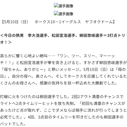
【5月10日（日） ホークス10－1イーグルス ヤフオクドーム】
＜今日の熱男 李大浩選手、松田宣浩選手、柳田悠岐選手＝3打点トリ
オ！＞
高らかに響く心地よい絶叫――「ワン、ツー、スリー、マーーッ
チ！！」と松田宣浩選手が拳を突き上げると、すかさず柳田悠岐選手が
「母ちゃん、ありがとー」と熱いメッセージ。5月10日（日）は「母の
日」。自分の母へ、奥さんへ、そしてホークスを応援してくれているた
くさんのお母さんへ、感謝の気持ちを目一杯込めた大勝劇でした。
打線に火をつけたのは柳田選手でした。2回2アウト満塁のチャンスで
ライトへ2点タイムリーヒットを放ち先制。「初回も満塁のチャンスが
あったけど点が取れず、ここでダメならば相手に流れが行ってしまうと
必死でした」。4回、3点目のタイムリーを叩きだしたのも柳田選手の
バットでした。