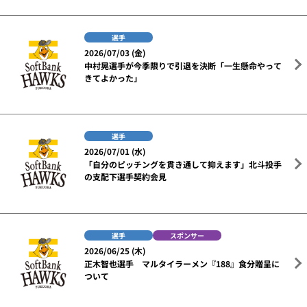
選手
2026/07/03 (金)
中村晃選手が今季限りで引退を決断「一生懸命やって
きてよかった」
選手
2026/07/01 (水)
「自分のピッチングを貫き通して抑えます」北斗投手
の支配下選手契約会見
選手
スポンサー
2026/06/25 (木)
正木智也選手 マルタイラーメン『188』食分贈呈に
ついて