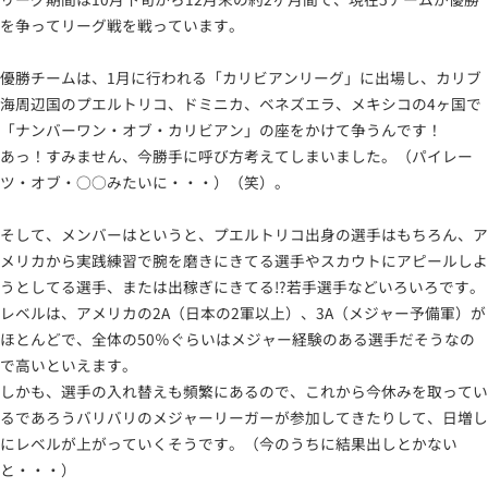
を争ってリーグ戦を戦っています。
優勝チームは、1月に行われる「カリビアンリーグ」に出場し、カリブ
海周辺国のプエルトリコ、ドミニカ、ベネズエラ、メキシコの4ヶ国で
「ナンバーワン・オブ・カリビアン」の座をかけて争うんです！
あっ！すみません、今勝手に呼び方考えてしまいました。（パイレー
ツ・オブ・○○みたいに・・・）（笑）。
そして、メンバーはというと、プエルトリコ出身の選手はもちろん、ア
メリカから実践練習で腕を磨きにきてる選手やスカウトにアピールしよ
うとしてる選手、または出稼ぎにきてる!?若手選手などいろいろです。
レベルは、アメリカの2A（日本の2軍以上）、3A（メジャー予備軍）が
ほとんどで、全体の50％ぐらいはメジャー経験のある選手だそうなの
で高いといえます。
しかも、選手の入れ替えも頻繁にあるので、これから今休みを取ってい
るであろうバリバリのメジャーリーガーが参加してきたりして、日増し
にレベルが上がっていくそうです。（今のうちに結果出しとかない
と・・・）