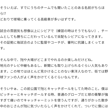
そういえば、すでにうちのチームでも聞いたことのある名前がちらほ
ら!?
どおりで球場に乗ってくる高級車が多いはずです。
試合の雰囲気も想像以上にシビアで（練習の時はそうでもない）、チー
ムとしても勝ちにこだわっているんで采配もシビアになってきます。
その証拠に毎試合のように監督やコーチが、審判に抗議しまくってま
す。
そんな中で、翔や大場がどこまでやれるのか楽しみだけどね。
地元のテレビ中継もあるし、新聞にも取り上げられるぐらい人気もあり
ます。この地ではほとんど見かけることのない東洋人なので、街では野
球ファンの人がよく声をかけてくるぐらいなんです。
そういやぁ、この前公園で翔とキャッチボールをしてた時のこと。僕は
ピッチャーとキャッチボールする時、普通のグローブだと球の衝撃が強
すぎて痛いのでキャッチャーミットを使うんですが、通りがかった散歩
中のおじさんが翔に気づいたらしく声をかけてくれて、ついでに僕には