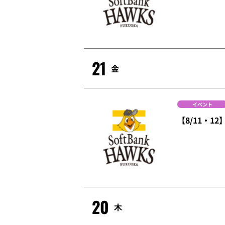
21
金
イベント
【8/11・
20
木