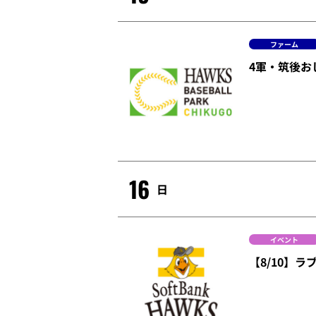
ファーム
4軍・筑後お
16
日
イベント
【8/10】