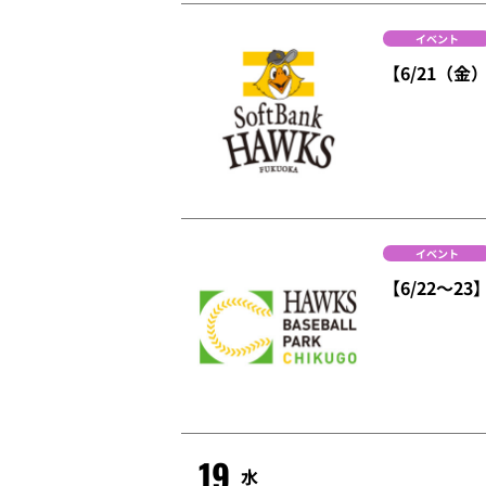
イベント
【6/21（
イベント
【6/22～
19
水