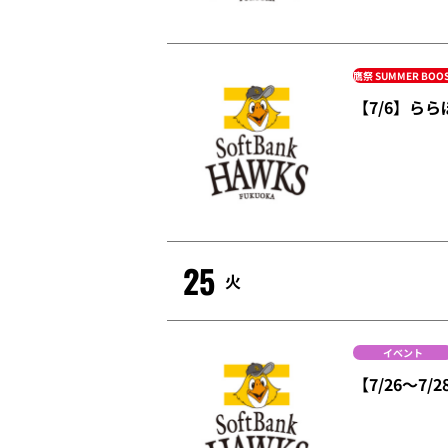
鷹祭 SUMMER BOO
【7/6】ら
25
火
イベント
【7/26～7