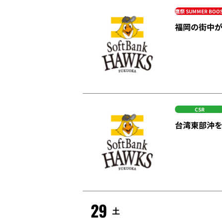
鷹祭 SUMMER BOO
福岡の街中が
CSR
台湾東部沖
29
土