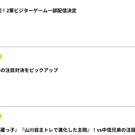
初！2軍ビジターゲーム一部配信決定
での注目対決をピックアップ
蔵っ子』『山川自主トレで進化した主砲』！vs中信兄弟の注