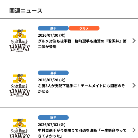
関連ニュース
選手
グルメ
2026/07/30 (木)
グルメ対決も後半戦！柳町選手も絶賛の『贅沢丼』第
二弾が登場
選手
2026/07/28 (火)
右腕3人が支配下選手に！チームメイトにも闘志のぞ
かせる
選手
2026/07/03 (金)
中村晃選手が今季限りで引退を決断「一生懸命やって
きてよかった」