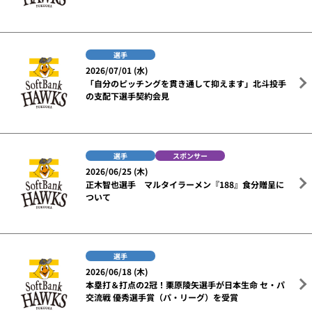
選手
2026/07/01 (水)
「自分のピッチングを貫き通して抑えます」北斗投手
の支配下選手契約会見
選手
スポンサー
2026/06/25 (木)
正木智也選手 マルタイラーメン『188』食分贈呈に
ついて
選手
2026/06/18 (木)
本塁打＆打点の2冠！栗原陵矢選手が日本生命 セ・パ
交流戦 優秀選手賞（パ・リーグ）を受賞