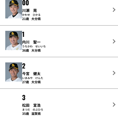
00
川瀬 晃
かわせ ひかる
21歳
大分県
1
内川 聖一
うちかわ せいいち
36歳
大分県
2
今宮 健太
いまみや けんた
27歳
大分県
3
松田 宣浩
まつだ のぶひろ
35歳
滋賀県