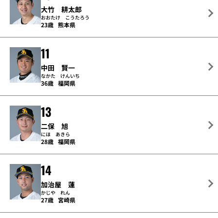
大竹 耕太郎
おおたけ こうたろう
23歳
熊本県
11
中田 賢一
なかた けんいち
36歳
福岡県
13
二保 旭
にほ あきら
28歳
福岡県
14
加治屋 蓮
かじや れん
27歳
宮崎県