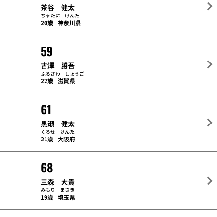
茶谷 健太
ちゃたに けんた
20歳
神奈川県
59
古澤 勝吾
ふるさわ しょうご
22歳
滋賀県
61
黒瀬 健太
くろせ けんた
21歳
大阪府
68
三森 大貴
みもり まさき
19歳
埼玉県