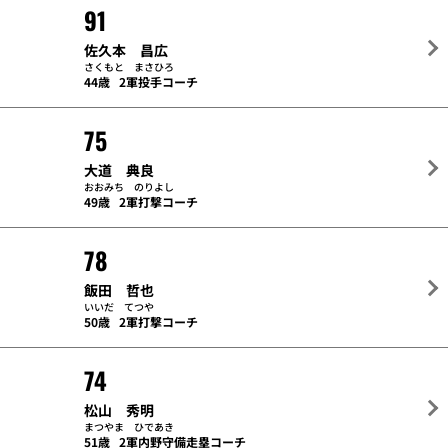
91
佐久本 昌広
さくもと まさひろ
44歳
2軍投手コーチ
75
大道 典良
おおみち のりよし
49歳
2軍打撃コーチ
78
飯田 哲也
いいだ てつや
50歳
2軍打撃コーチ
74
松山 秀明
まつやま ひであき
51歳
2軍内野守備走塁コーチ