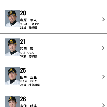
20
寺原 隼人
てらはら はやと
35歳
宮崎県
21
和田 毅
わだ つよし
37歳
島根県
25
田中 正義
たなか せいぎ
24歳
神奈川県
26
吉住 晴斗