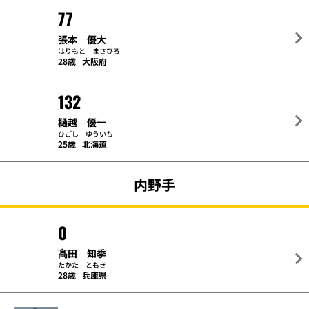
77
張本 優大
はりもと まさひろ
28歳
大阪府
132
樋越 優一
ひごし ゆういち
25歳
北海道
内野手
0
髙田 知季
たかた ともき
28歳
兵庫県