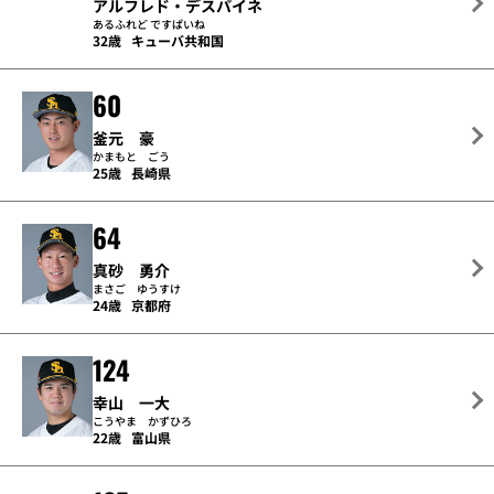
アルフレド・デスパイネ
あるふれど ですぱいね
32歳
キューバ共和国
60
釜元 豪
かまもと ごう
25歳
長崎県
64
真砂 勇介
まさご ゆうすけ
24歳
京都府
124
幸山 一大
こうやま かずひろ
22歳
富山県