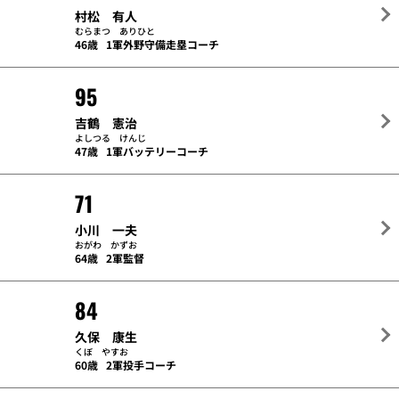
村松 有人
むらまつ ありひと
46歳
1軍外野守備走塁コーチ
95
吉鶴 憲治
よしつる けんじ
47歳
1軍バッテリーコーチ
71
小川 一夫
おがわ かずお
64歳
2軍監督
84
久保 康生
くぼ やすお
60歳
2軍投手コーチ