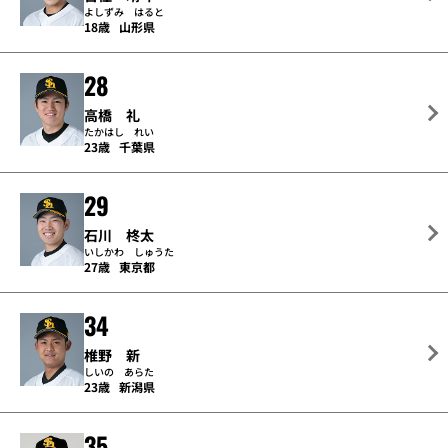
よしずみ はると
18歳
山形県
28
高橋 礼
たかはし れい
23歳
千葉県
29
石川 柊太
いしかわ しゅうた
27歳
東京都
34
椎野 新
しいの あらた
23歳
新潟県
35