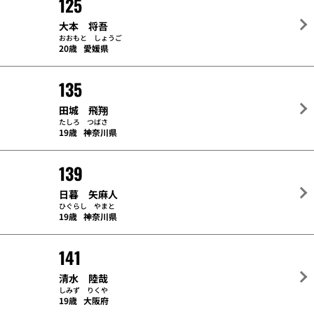
125
大本 将吾
おおもと しょうご
20歳
愛媛県
135
田城 飛翔
たしろ つばさ
19歳
神奈川県
139
日暮 矢麻人
ひぐらし やまと
19歳
神奈川県
141
清水 陸哉
しみず りくや
19歳
大阪府