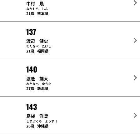
中村 晨
なかむら しん
21歳
熊本県
137
渡辺 健史
わたなべ たけし
21歳
福岡県
140
渡邉 雄大
わたなべ ゆうた
27歳
新潟県
143
島袋 洋奨
しまぶくろ ようすけ
26歳
沖縄県