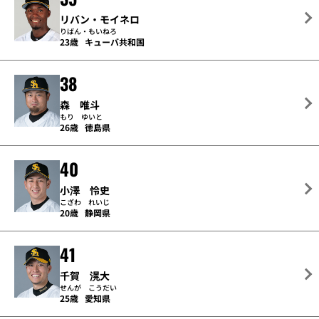
リバン・モイネロ
りばん・もいねろ
23歳
キューバ共和国
38
森 唯斗
もり ゆいと
26歳
徳島県
40
小澤 怜史
こざわ れいじ
20歳
静岡県
41
千賀 滉大
せんが こうだい
25歳
愛知県