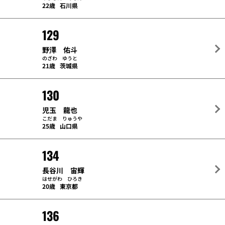
22歳
石川県
129
野澤 佑斗
のざわ ゆうと
21歳
茨城県
130
児玉 龍也
こだま りゅうや
25歳
山口県
134
長谷川 宙輝
はせがわ ひろき
20歳
東京都
136