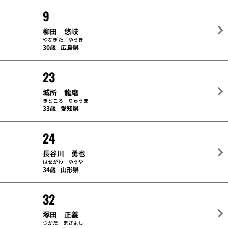
9
柳田 悠岐
やなぎた ゆうき
30歳
広島県
23
城所 龍磨
きどころ りゅうま
33歳
愛知県
24
長谷川 勇也
はせがわ ゆうや
34歳
山形県
32
塚田 正義
つかだ まさよし