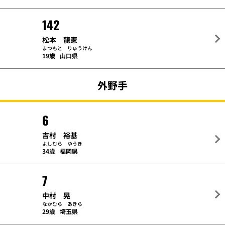
142
松本 龍憲
まつもと りゅうけん
19歳
山口県
外野手
6
吉村 裕基
よしむら ゆうき
34歳
福岡県
7
中村 晃
なかむら あきら
29歳
埼玉県