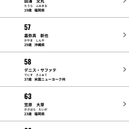
田浦 文丸
たうら ふみまる
19歳
福岡県
57
嘉弥真 新也
かやま しんや
29歳
沖縄県
58
デニス・サファテ
でにす さふぁて
37歳
米国ニューヨーク州
63
笠原 大芽
かさはら たいが
23歳
福岡県