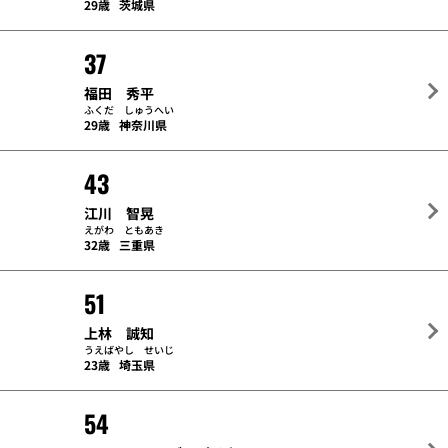
29歳
茨城県
37
福田 秀平
ふくだ しゅうへい
29歳
神奈川県
43
江川 智晃
えがわ ともあき
32歳
三重県
51
上林 誠知
うえばやし せいじ
23歳
埼玉県
54