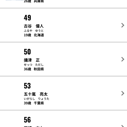
26歳
兵庫県
49
古谷 優人
ふるや ゆうと
19歳
北海道
50
攝津 正
せっつ ただし
36歳
秋田県
53
五十嵐 亮太
いがらし りょうた
39歳
千葉県
56