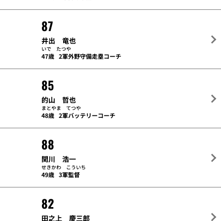
87
井出 竜也
いで たつや
47歳
2軍外野守備走塁コーチ
85
的山 哲也
まとやま てつや
48歳
2軍バッテリーコーチ
88
関川 浩一
せきかわ こういち
49歳
3軍監督
82
田之上 慶三郎