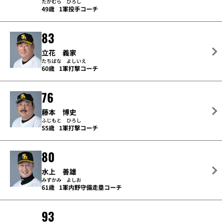
たかむら ひろし
49歳
1軍投手コーチ
83
立花 義家
たちばな よしいえ
60歳
1軍打撃コーチ
76
藤本 博史
ふじもと ひろし
55歳
1軍打撃コーチ
80
水上 善雄
みずかみ よしお
61歳
1軍内野守備走塁コーチ
93