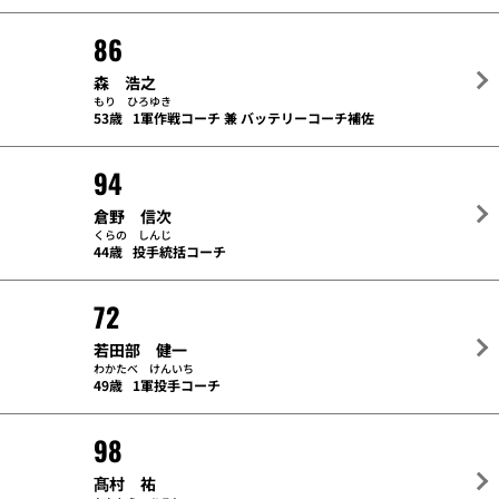
86
森 浩之
もり ひろゆき
53歳
1軍作戦コーチ 兼 バッテリーコーチ補佐
94
倉野 信次
くらの しんじ
44歳
投手統括コーチ
72
若田部 健一
わかたべ けんいち
49歳
1軍投手コーチ
98
髙村 祐