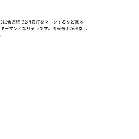
が3試合連続で2桁安打をマークするなど意地
、キーマンとなりそうです。周東選手が出塁し
。