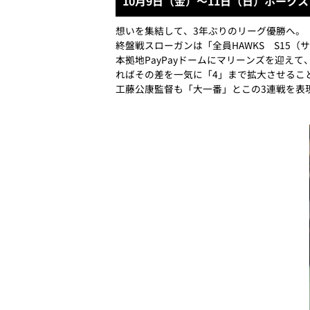
10月9日（金）～11日（日）ホークス
想いを集結して、3年ぶりのリーグ優勝へ。
終盤戦スローガンは「全員HAWKS S15（
本拠地PayPayドームにマリーンズを迎え
ればその差を一気に「4」まで拡大させるこ
工藤公康監督も「大一番」とこの3連戦を表