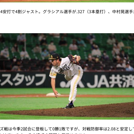
安打で4割ジャスト。グラシアル選手が.327（3本塁打）、中村晃選手が.
戦は今季2試合に登板して0勝1敗ですが、対戦防御率は2.08と安定