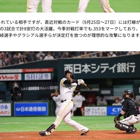
られている相手ですが、直近対戦のカード（9月25日～27日）には打線
の3試合で計8安打の大活躍。今季対戦打率でも.353をマークしており
岐選手やグラシアル選手らが決定打を放つのが理想的な攻撃になります