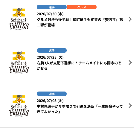
選手
グルメ
2026/07/30 (木)
グルメ対決も後半戦！柳町選手も絶賛の『贅沢丼』第
二弾が登場
選手
2026/07/28 (火)
右腕3人が支配下選手に！チームメイトにも闘志のぞ
かせる
選手
2026/07/03 (金)
中村晃選手が今季限りで引退を決断「一生懸命やって
きてよかった」