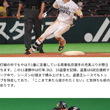
打線の中でもやはり1番に定着している周東佑京選手の充実ぶりが際立
ちます。この11連勝中は打率.362、10盗塁を記録。盗塁は6試合連続マ
ーク中で、シーズン42個まで積み上げました。盗塁王レースでもトッ
プを快走しており、「ここまで来たら抜かれたくない」と気持ちも前の
めりです。